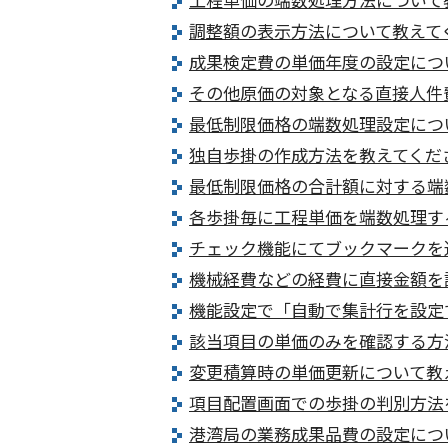
調整額の表示方法について教えて
成果検定費の単価年度の設定につ
その他原価の対象となる直接人件
最低制限価格の端数処理設定につ
独自歩掛の作成方法を教えてくだ
最低制限価格の合計額に対する端
各歩掛毎に工程単価を端数処理す
チェック機能にてブックマークを
機械経費などの経費に直接金額を
機能設定で「自動で集計行を設定
該当項目の単価のみを確認する方
変更積算時の単価更新について教
項目配置画面での歩掛の判別方法
港湾局の業務成果品費の設定につ