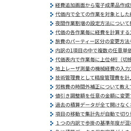
経費追加画面から電子成果品作成
代価内で全ての作業を対象とした
夜間作業割増の設定方法について
代価の各作業毎に経費を計算する
旅費のパーティー区分の変更方法
内訳の1項目の中で複数の任意単
代価表内で作業毎に上位4桁（切
地上レーザ測量の機械経費の入力
技術管理費として精度管理費を計
労務費の時間外補正について教え
値引き調整額を任意の金額に変更
過去の積算データが全て開けなく
項目の移動で集計先が自動で切り
１つの内訳で歩掛の基準年度が混