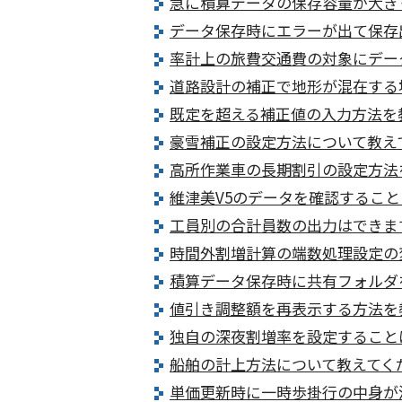
急に積算データの保存容量が大き
データ保存時にエラーが出て保存
率計上の旅費交通費の対象にデー
道路設計の補正で地形が混在する
既定を超える補正値の入力方法を
豪雪補正の設定方法について教え
高所作業車の長期割引の設定方法
維津美V5のデータを確認するこ
工員別の合計員数の出力はできま
時間外割増計算の端数処理設定の
積算データ保存時に共有フォルダ
値引き調整額を再表示する方法を
独自の深夜割増率を設定すること
船舶の計上方法について教えてく
単価更新時に一時歩掛行の中身が