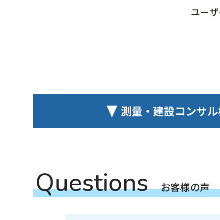
ユーザ
測量・建設コンサル
Q
u
e
s
t
i
o
n
s
お
客
様
の
声