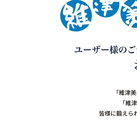
「維津美
「維津
皆様に鍛えら